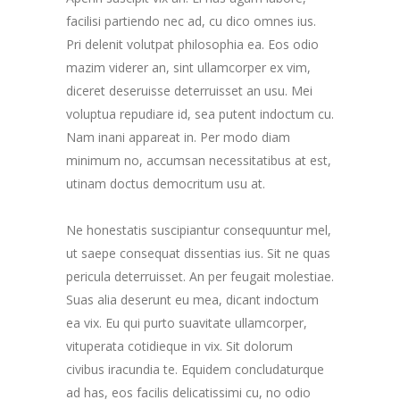
facilisi partiendo nec ad, cu dico omnes ius.
Pri delenit volutpat philosophia ea. Eos odio
mazim viderer an, sint ullamcorper ex vim,
diceret deseruisse deterruisset an usu. Mei
voluptua repudiare id, sea putent indoctum cu.
Nam inani appareat in. Per modo diam
minimum no, accumsan necessitatibus at est,
utinam doctus democritum usu at.
Ne honestatis suscipiantur consequuntur mel,
ut saepe consequat dissentias ius. Sit ne quas
pericula deterruisset. An per feugait molestiae.
Suas alia deserunt eu mea, dicant indoctum
ea vix. Eu qui purto suavitate ullamcorper,
vituperata cotidieque in vix. Sit dolorum
civibus iracundia te. Equidem concludaturque
ad has, eos facilis delicatissimi cu, no odio