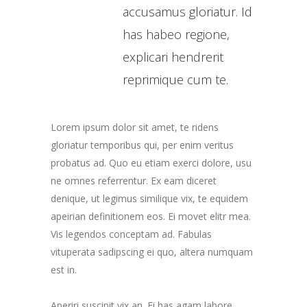
accusamus gloriatur. Id
has habeo regione,
explicari hendrerit
reprimique cum te.
Lorem ipsum dolor sit amet, te ridens
gloriatur temporibus qui, per enim veritus
probatus ad. Quo eu etiam exerci dolore, usu
ne omnes referrentur. Ex eam diceret
denique, ut legimus similique vix, te equidem
apeirian definitionem eos. Ei movet elitr mea.
Vis legendos conceptam ad. Fabulas
vituperata sadipscing ei quo, altera numquam
est in.
Aperiri suscipit vix an. Ei has agam labore,