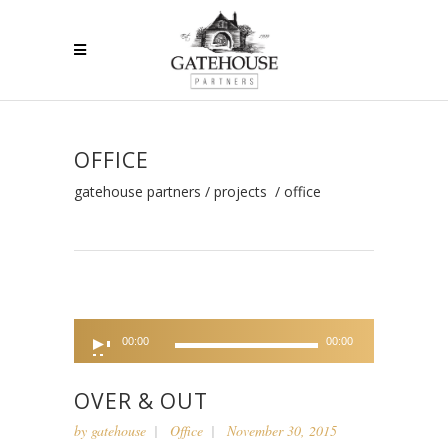
OFFICE
gatehouse partners
/
projects
/
office
Audio
00:00
00:00
Player
OVER & OUT
by
gatehouse
Office
November 30, 2015