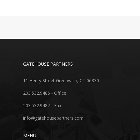
GATEHOUSE PARTNERS
11 Henry Street Greenwich, CT 06830
203.532.9486 - Office
203.532.9487 - Fax
info@gatehousepartners.com
MENU