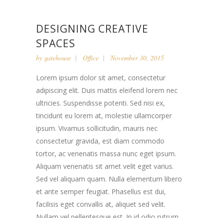
DESIGNING CREATIVE
SPACES
by
gatehouse
Office
November 30, 2015
Lorem ipsum dolor sit amet, consectetur
adipiscing elit. Duis mattis eleifend lorem nec
ultricies. Suspendisse potenti. Sed nisi ex,
tincidunt eu lorem at, molestie ullamcorper
ipsum. Vivamus sollicitudin, mauris nec
consectetur gravida, est diam commodo
tortor, ac venenatis massa nunc eget ipsum.
Aliquam venenatis sit amet velit eget varius.
Sed vel aliquam quam. Nulla elementum libero
et ante semper feugiat. Phasellus est dui,
facilisis eget convallis at, aliquet sed velit.
Nullam vel pellentesque est. In id odio rutrum,