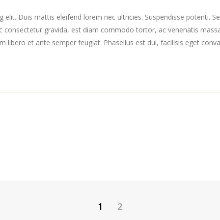
elit. Duis mattis eleifend lorem nec ultricies. Suspendisse potenti. Sed
ec consectetur gravida, est diam commodo tortor, ac venenatis massa
ibero et ante semper feugiat. Phasellus est dui, facilisis eget convall
1
2