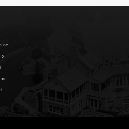
ouse
lio
s
eam
ct